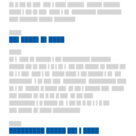
█▌█ ██ █▌██▌ ██▌▌███▌█████▌ █████ █████▌
████ ▌██ █▌██▌ ███▌▌█▌ ████████ ████████
███ ██████ ████▌███████
████
██▌████▌█▌████
████
█▌▌ ███ █▌█████ ▌██ █████████ ██████▌
█████ ██ █▌██▌▌█ ▌█▌▌ ██ ██▌████▌█▌████ ██
█▌▌▌██▌ ███ ▌█▌ ████ ███▌▌██ █████ ▌█▌ ██
███████▌ ▌█▌██▌██▌ ███████▌ █████████ ███
█▌▌█▌ ████▌█ ████ ██▌ █▌██ ▌█████ ██▌ ████
██▌████▌█▌█▌█ █▌█ ██▌ █▌██ ███
████████▌▌█ ████▌█▌ ▌██ █▌█ █▌▌▌█ ██
██▌████▌█▌████ █████████
████
█████████ █████ ██▌▌████