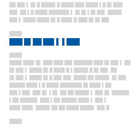
██ ██▌▌ █▌█ ████▌█ ████ ███ ████ ▌█ █▌███
██▌ ██ ▌█ ████ ██████▌▌ █▌█▌▌█▌██▌ ████▌
██▌▌ ████ ████ █▌█ ███▌█ ███ █▌█▌██▌
████
███ █▌██ ██▌▌ ▌███
████
████ ███▌█▌ ███ ███ ██▌██████ ███ █▌██▌▌ ██
█▌██▌▌ ████ █▌█ ███▌█ ▌████▌█ █▌██▌ ██
█▌██▌▌ ████ █▌█ ██▌██▌ ████ ██ ████▌ █▌██▌
█████ ███▌▌█ ████ ███████ █▌███▌▌██
██▌▌██▌ ██▌█▌ ▌█▌ ██ ██ ████▌▌ ██▌█▌ █████▌
▌██ █████▌ ███ ▌██ █████ ███▌▌ ██▌▌
███▌███▌ ████▌██ ██ ████ ████▌ ██▌█
████