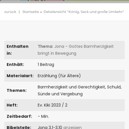
zurück
|
Startseite
Detailansicht "König, Sack und große Umkehr"
Enthalten
Thema
: Jona - Gottes Barmherzigkeit
in:
bringt in Bewegung
Enthält:
1 Beitrag
Materialart:
Erzählung (für Ältere)
Barmherzigkeit und Gerechtigkeit, Schuld,
Themen:
Sünde und Vergebung
Heft:
Ev. Kiki 2023 / 2
Zeitbedarf:
- Min.
Bibelstelle:
Jona 3,1-3,10
anzeigen