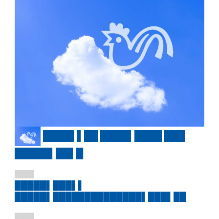
████▌▌██ ████▌████ ███
█████▌██▌█
████
█████▌███▌▌
█████▌██████████████▌███▌██
████