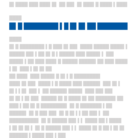
█▌████ ███ ███▌█▌ ██ ██▌ █▌███▌█ ████ ▌███▌
████
█▌█ ████████ ▌█ █▌█▌██ ███████
████
█▌█ ████████ ▌█ ███ █▌██▌ ████ █████ ████▌▌
█████ ██▌▌██ █▌█ ▌█████ ███ ████▌▌ ██▌
████▌▌██ ███ ███▌█ █████ █████▌██ ███ ████
▌█▌ ███ ▌█▌█▌██
██ ███▌ ███ ████▌█ █▌▌█ ████████▌
███▌█▌██▌ ████ ▌█ ████ ███ █████▌ ██▌█▌▌
█▌▌▌█▌ ██▌▌ ██ █████▌████▌ ███ ██▌██▌
█▌█▌▌█▌██▌ █████ █▌█ ████ █▌██ ██████▌██
███ ▌██ █▌█ ████████▌ █▌█ ███████ ▌██
█████▌ █▌█ ██▌██▌ █▌█ █▌▌▌██ ██▌▌ ██
█████████▌ █▌█ █████ ██▌▌▌ ████ ██ ▌████
▌█▌█▌█▌▌ █▌█ █████ ██▌▌▌ ████ █▌█ ██ ▌█▌█▌
██████ ▌████ ██▌▌██▌