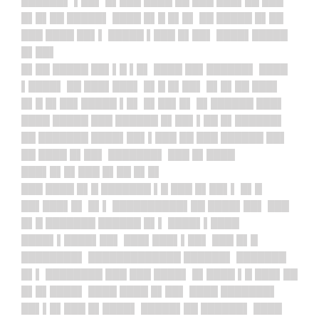
██████▌ ▌██▌ █▌███ ████ ██ ███ ███▌██ ███
█▌█▌██ █████▌ ████ █▌█ █▌█▌ ██ █████ █▌██
███ ████ ██▌▌ █████ ▌███ █▌██▌ ████▌█████
█▌██▌
█▌██ █████ ██▌▌█ ▌█▌ ████ ██▌██████▌ ████
▌████▌ ██ ███▌███▌ █▌█ █▌██▌ █▌█▌██ ███▌
█▌█ █▌██▌█████ ▌█▌ █▌██▌█▌ █▌██████ ███▌
████ █████ ███ ██████ █▌██▌▌██ █▌██████▌
██ ███████ ████▌██▌▌███ ██ ███ ██████ ██▌
██ ████ █▌██▌ ███████▌ ███ █▌████
███▌█▌█▌███ █▌██ █▌█▌
███ ████ █▌█ ███████ ▌█ ███ █▌██▌▌ █▌█
██▌███▌█▌ █▌▌ ██████████▌██ ████▌██▌ ███
█▌█ ███████ ██████ █▌▌ ████▌▌████
████▌▌████▌██▌ ███▌███▌▌██▌ ███ █▌█
████████▌ █████████████ ██████▌ ███████
█▌▌ ████████ ███ ███ ████▌ █▌████ ▌█ ███▌██
█▌█▌████▌ ████ ████ █▌██▌ ████ ███████▌
██▌▌█▌███ █▌████▌ █████▌██ ██████▌ ████