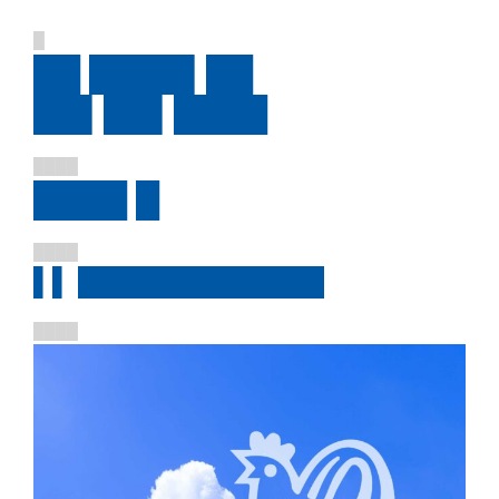
█
██ ████▌██
██▌██▌████
████
████ █
████
▌▌ █████████████
████