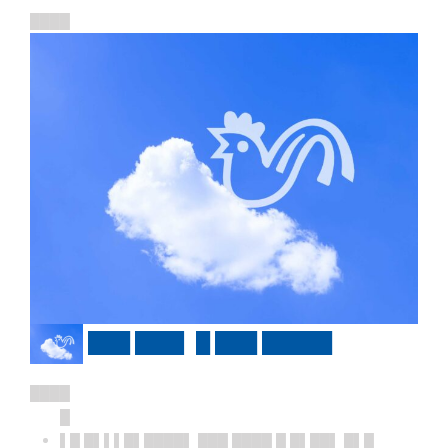
████
███ ███▌ █ ███ █████
████
█
▌█ █▌▌▌█▌████▌ ███ ████ █ █▌██▌ █▌█