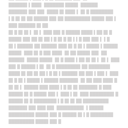
██████▌▌███▌ ███████ ████▌ ██████
██████▌██▌██▌ ████ █▌███▌▌ █▌█ ████████
▌█ █▌█▌██ █████ ██▌██ █████████ ████▌██▌▌
███ ██████ █▌██
█▌█ █▌█▌▌ █▌▌ ███ ██▌█ █████ ████ ▌██ █▌█
████▌██▌██ █▌██ ▌█ █▌█ █▌▌▌█ ██▌██▌▌ ▌█
█▌▌█████▌██ █████▌███ █▌█ █▌▌████▌▌█████
████▌ ███ █▌█ ██▌███▌ █▌██ ████▌██▌ ██
█████▌ ████ ████▌ █▌█ ███▌▌██ █▌█▌▌ █▌▌ ███
██▌█ █████ ▌█▌ █▌█ ████████▌██ ███████▌
████ █▌██ █▌██ ▌█ █▌▌█████▌██ ██▌▌██▌▌ ███
█▌█ █▌▌████▌▌█████ ██████▌ █▌██ ███ ███▌█
█▌█▌▌ █████ ███ ███▌▌█ █▌█▌██████▌█ ███
█████ █▌█ ████▌██▌▌ ███ ▌█▌ ███ ████████▌█
█████ █▌█ ████████ ▌█ █▌█▌██ █████████
██████▌██▌███ ██▌ █████████▌ ▌█████
█████████ ████▌██▌█ █████ █▌▌█ ████████
█████████ ████▌██▌█