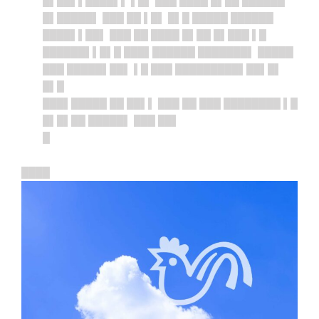
█▌██▌▌████▌▌ ▌█▌ ███ ████ █▌██ ██████
█▌█████▌ ███ ██ ▌█▌ █▌█ █████ ██████
████▌▌██▌ ███ ██ ████ █▌██ █▌███ ▌█
██████▌▌█▌█ ███▌██████ ███████▌ █████
███ █████▌██▌ ▌█ ███ █████████▌██▌█▌
█▌█
███▌█████ ██ ██▌▌ ███ ██ ███ ████████ ▌█
█▌█▌██ █████▌ ███ ██▌
█
████