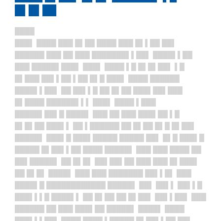
█▌█▌██
████
███▌ ████ ███ █▌██ ████ ███ █▌▌██ ██▌
██████ ███ ██ ███ ███████▌▌██▌ ████▌▌██
███ █████▌███▌ ███▌ ████ ▌█ █▌█▌██▌ ▌█
█▌███ ██▌▌██ ▌██ █▌█ ███▌ ████ ██████
████▌▌██▌ ██ ██▌▌█ ██ █▌██ ███▌██▌███
█▌████ ██████▌▌▌ ███▌ ████ ▌███
█████▌██▌█ ████▌ ███ ██ ███ ███▌██ ▌█
█▌█▌██ ███▌▌ ██ ▌██████ ██ █▌██ █▌█ █▌██▌
█████▌ ███▌█ ███▌█████ █████ ██▌ █▌█ ███▌█
█████ █▌██▌▌██ ████ █████▌ ███ ███ ████ ██
██▌█████▌ ██ █▌█▌ ██▌██▌██ ███ ███ █▌███▌
██ █▌█▌ ████▌ ███ ███ ███████ ██▌▌█▌ ███
████▌█ ████████████ █████▌ ██▌ ██▌▌ ██▌▌█
███▌▌▌█ ████▌▌ ██ █▌██ ██ █▌██▌ ██▌▌██▌
███
██████ ██ ███ ███▌██ █████▌ ████▌ ████
███▌▌▌██▌ ████ ████ ▌█████ █▌██▌▌██ ██▌