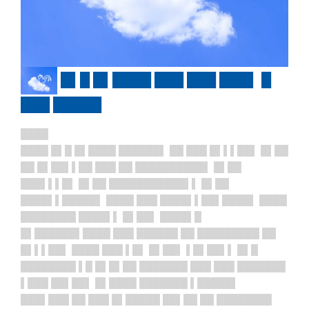
█▌█ █▌████ ███ ███ ███▌ █
███ █████
████
████ █▌█ █▌████ ██████▌ ██ ███ █▌▌▌██▌ █▌██
██ █▌██▌▌██ ███ ██ ██████████▌ █▌██
███▌▌▌█▌ █▌██ ███████████▌▌ █▌██
████▌▌█████▌ ████ ███ ████▌▌██▌████▌ ████
████████ ████▌▌ █▌██▌ ████▌█
█▌██████▌████ ███ ██████ ██ █████████ ██
█▌▌▌██▌ ████ ███ ▌█▌ █▌██▌ ▌█▌██▌▌ █▌█
████████ ▌█ █▌█▌██ ███████ ███ ███ ███████
▌███ ██▌██▌ █▌████ ███████ ▌█████▌
███▌███ ██ ███ █▌█████ ██▌██ ██ ████████