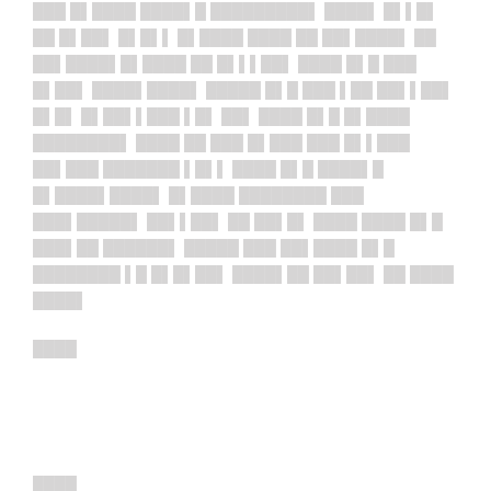
███ █▌████ ████▌█ █████████▌ ████▌ █▌▌█▌
██ █▌██▌ █▌█▌▌ █▌████ ████ ██ ██▌████▌ ██
██▌████▌█▌████ ██ █▌▌▌██▌ ████ █▌█ ███
█▌██▌ ████▌████▌ █████ █▌█ ███ ▌██ ██▌▌██▌
█▌█▌ █▌██▌▌███ ▌█▌ ██▌ ████ █▌█ █▌████
████████▌ ████ ██ ███ █▌███ ███ █▌▌███
██▌███ ███████ ▌█▌▌ ████ █▌█ ████▌█
█▌████▌████▌ █▌████ ████████ ███
███▌█████▌ ██▌▌██▌ ██ ██▌█▌ ████ ████ █▌█
███▌██ ██████▌ █████ ███ ██▌████ █▌█
████████ ▌█ █▌█▌██▌ ████▌██ ██▌██▌ ██ ████
████▌
████
████