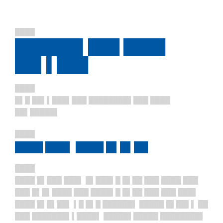
████
██████▌███ ████
██▌▌███
████
█▌█ ██▌▌███▌███ ████████▌███ ████
██▌█████▌
████
████ ███▌ ████ █▌█▌██
████
████ █▌███ ███▌ █▌███▌█ █▌██ ███ ████ ███
███ █▌█▌████ ███ ████▌█ █▌██ ███ ███ ███▌
████ █▌█▌██▌ ▌█ █▌█ ██████▌ █████ █▌██▌▌ ██
███ ███████▌▌████▌ █████▌█████ ████████▌