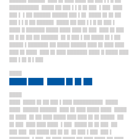
█████▌█████▌ ███ █▌███ ███▌██ ██▌▌▌█ ██
█████████▌ ████ ██ ██▌▌▌█ █▌██▌ ▌██▌ ███
██▌▌ ▌██ █████▌█████ ██▌▌█▌ ████ █▌█▌██
██▌▌▌█ ██ █████▌ ████ ██ ██▌▌▌█ █▌██▌▌
███▌█ ██████ ████ ███▌███ █▌██▌ ███ █▌██▌
█▌█ █▌██ ██ █████▌ █▌█ ██▌▌██ ████ █▌▌██
████▌▌██████▌██ ████ █████ ███ █▌███ ███
███ █▌███▌ ███ █▌███ ██████▌███▌█ ████ ███
██▌▌█▌█ ▌██▌
████
████ ███▌ ████ █▌█▌██
████
███▌ ████ █▌██ ██▌▌███ █████████▌ ████
███▌ █████ █████▌ ███ █▌███ ████ ███▌ ████
█▌███▌ █▌██ ███ ████ ███ ███ █▌█▌████▌ ██
█▌██▌ ███ ███ ███▌ ▌██▌ ████ █▌█▌██▌ ██
██▌██▌ ██ ████ ██ █▌█▌ █▌██▌▌██▌ ██▌▌