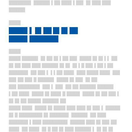
███████▌ █████▌▌██ ███▌▌██▌ █▌███ ███
█████▌
████
████▌▌ █▌██ █▌█▌██
████▌███████
████
████ █████▌ █▌██ █▌▌██ ██▌ ████ █▌█▌▌▌ ██
█▌██ ███ ███ █████▌█▌█▌ █▌▌█ ██▌▌██ ▌██
██████▌ ██ ██▌▌ ▌▌██ ███▌ ███ ████ ███▌ ██▌
██▌██ ██▌█ █████▌ ████ █▌██▌ █▌██
██▌███████▌ ██▌▌ ██▌ ██ ██ █████▌█████▌
▌██ ███▌ ████ █▌███▌█ ████▌ ████ █▌██ ██▌▌
█▌█▌██ ████▌█████▌██
████ ███▌ ████ █▌████ ███ ███ █▌██▌▌ █████
█▌█ ████████ █▌██████▌ █████▌ ██ ███
██████▌▌███ ████████▌ █████ ███ █▌██▌██
███▌ ██ ███▌ █▌█ ██ █▌███ █████▌▌ █▌█▌█▌