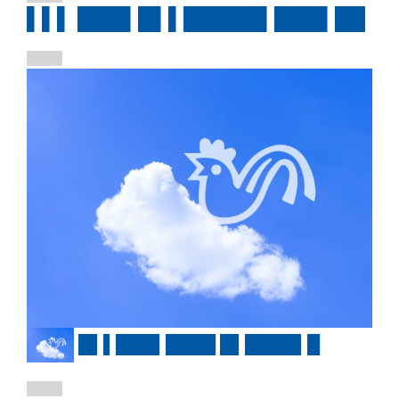
▌▌▌ ███▌█▌▌█████▌███▌██
████
█▌▌███▌████ █▌████▌█
████