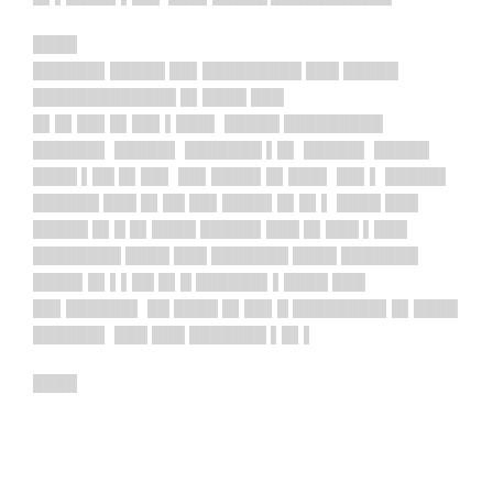
████
██████▌█████ ██▌█████████ ███ █████
█████████████ █▌████ ███
█▌█▌██▌█▌██▌▌███▌ █████ █████████
██████▌ █████▌ ███████ ▌█▌ █████▌ █████
████ ▌██ █▌██▌ ██▌████▌█▌███▌ ██▌▌ █████▌
██████ ███ █▌██ ██▌████▌█▌█▌▌ ████ ███
█████ █▌█ █▌████ █████▌███ █▌███ ▌███
████████ ████ ███ ███████ ████ ███████
████▌█▌▌▌██ █▌█ ██████▌▌████ ███
██▌██████▌ ██ ████ █▌██▌█ ████████▌█▌████
██████▌ ███ ███ ███████ ▌█▌▌
████