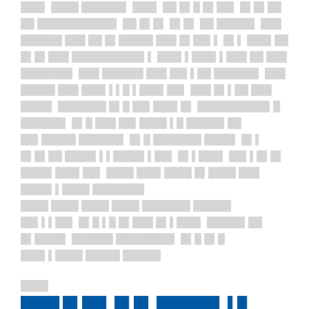
███▌ ████ ██████▌ ███▌ ██ █▌█ █▌██▌ █▌█▌██
██ ███████████▌ ██ █▌█▌ █▌█▌ ██ █████▌ ███
██████ ███ ██ █▌█████ ███ █▌██▌▌ █▌▌ ███▌██
█▌█▌███ ██████████▌▌ ███▌▌███▌▌███ ██ ███
███████▌ ███ ██████ ███ ██▌▌██ ██████▌ ███
█████ ███ ███▌▌▌█ ▌███▌██▌ ███ █▌▌██ ███
████▌ ███████ █▌█ ██▌███▌█▌ ██████████▌█
██████▌ █▌█ ███ ██▌████ ▌█ █████▌██
██▌█████ ██████▌ █▌█ ███████ ████▌ █▌▌
█▌█▌██ ████▌▌▌████▌▌██▌ █▌▌███▌ ██▌▌█▌█▌
████▌███▌██▌ ████ ███▌████ █▌████ ███
████▌▌████ ███████▌
████ ████ ████ ████ ███████ █████▌
██▌▌▌██▌ █▌█ ▌█ █▌███ █▌▌███▌ █████▌██
█▌████▌ ██████ ████████▌ █▌█ █▌█
███▌▌████ █████ █████▌
████
████ █▌██▌ █▌█▌ ██████▌ ▌█