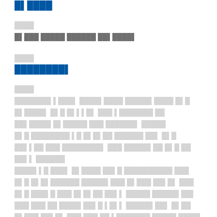
█▌████
████
█▌███ █████ ██████ ██▌████▌
████
████████▌
████
███████▌▌███
▌ ████▌████ █████▌████ █▌█
█▌████▌ █▌█ █▌▌▌█▌ ███ ▌███████ ██
██▌████▌█▌█████ ███ ██████▌ █████
█▌█ ████████ ▌█ █▌█▌██ ██████ ██▌ █▌█
██▌▌██ ███ ████████▌ ███ █████▌██ █▌█ ██
██▌▌ ██████
████▌▌█ ███▌ █▌████ ██▌█ ██████████ ███
█▌█ █▌█▌██████ █████▌███ █▌███ ██▌█▌ ███
█▌█ ███▌█ ███ █▌█▌██ ██▌▌ █████ █████▌██▌
███ ███ ██ ████▌██▌█ ▌█▌▌ █████▌██▌ █▌██