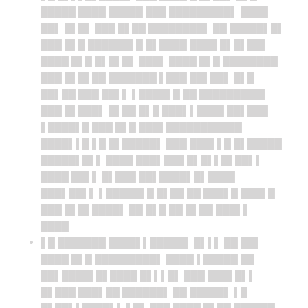
█████ ████ █████ ███ █████████▌ ████
██▌ █▌█▌ ███ █▌██ ████████▌ ██ █████▌█▌
███ █▌█ ██████▌█ █▌████ ████ █▌█▌██▌
████ █▌█ █▌█▌█▌ ███▌ ████ █▌█ ████████
███ █▌█▌██ ███████ ▌███ ██▌██▌ █▌█
██▌██ ███ ██▌▌ ▌████▌█ ██ █████████▌
███ █▌███▌ █▌██ █▌█ ███▌▌████ ██▌███
▌████▌█ ███ █▌█ ███▌███████████
████▌▌█ ▌█ █▌█████▌ ███ ███▌▌█ █▌█████
█████▌█▌▌ ████ ███▌███ █▌█▌▌█▌██▌▌
████ ██▌▌ █▌███ ██▌████▌█▌████
███▌██▌▌ ▌█████▌█ █▌██ ██ ███▌█ ███▌█
███ █▌█▌████▌ ██ █▌█ ██ █▌██ ███▌▌
████
▌█ ███████ ████▌▌█████▌ █▌▌▌ ██ ██▌
████ █▌█ █████████▌ ████ ▌█████ ██
██▌████▌█▌████ █▌▌▌█▌ ███ ███▌█▌▌
█▌███ ███▌██ ██████▌ ██ █████▌ ▌█