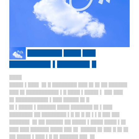
████████ ████ ███
█████████▌▌███████▌█
████
████▌▌███▌ █▌█ ████████ ███ █▌█▌██ ██████
███ █▌██████████▌▌█ ████ ▌████▌▌ ██▌███
█▌██████████▌▌███ █████ █▌█
█▌▌████▌▌██████ ████ ███████ █▌▌███
███████▌██ ████████ ▌█ █▌█ █▌▌▌█ ██▌██▌
██████▌ █▌██ █████▌██ ████▌▌████ ████ ▌█▌
███ ███ ██████ ████ ██▌█▌ █████ █▌██▌█ █▌█▌
██ ████▌▌███ ▌█ █▌██████ ██▌ █▌