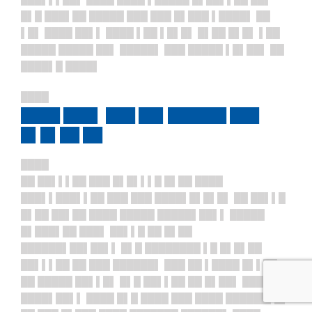
█▌█ ███▌██ █████ ███ ███ █▌███ ▌████▌ ██
▌█▌ ████ ██▌▌ ████ ▌██ ▌█▌█▌ █▌██ █▌█▌ ▌██
█████ █████ ██▌ █████▌ ███ █████ ▌█▌██▌ ██
████▌█ ████▌
████
████ ███▌ ███ ██▌██████ ███
█▌█▌██ ██
████
██ ██▌▌▌██ ███ █▌█▌▌▌█ █▌██ ████
███▌▌███▌▌██ ███ ███ ████▌█▌█▌█▌ ██ ██▌▌█
█▌██ ██▌██ ████ █████ █████▌██▌▌ █████
█▌███▌██ ███▌ ██▌▌█ ██ █▌██
██████▌██▌██▌▌ █▌█ ████████ ▌█ █▌█▌██
██▌▌▌██ ██ ███ ██████▌ ███ ██ ▌████ █▌▌██
██ █████ ██▌▌█▌ █▌█ ██▌▌██ ██ █▌██▌ ██████
████▌██▌▌ ████ █▌█ ████ ███ ████ ██████▌█▌