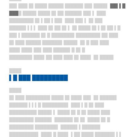
██▌███ █▌████ █████ ██████ ██▌████▌
██▌▌█
███
█ ████▌████ █▌██ █████▌██▌▌ ███
████████ █▌▌██ ▌██▌ ███ ██▌▌ █▌██▌
█████▌▌▌▌ ███ █▌██ █▌▌ █▌████ █▌▌█▌██ ▌█
██▌▌██████ █▌█ ███████▌████████ ██ ███
█▌███ █████ ██████▌████▌ █▌█ ██▌███
███▌███▌██▌███ █████▌█ █▌█
███████▌███▌██ ███ ███ █▌███▌ █▌████▌
████
▌█ ███ █████████
████
█▌███ ████████ ████ █▌███▌██▌ █▌█████▌
██████ ▌▌▌█ ████████▌ ███ ▌█ █▌███
█████████ ████▌▌ ████ █▌█ █▌████ ███
████████ █████▌ ██████ █▌█▌ ████ █▌█
████████ ███████▌ █████▌▌██████
█████████▌ ███▌█ ███▌ ▌██ ████ ██████▌▌▌