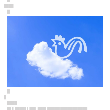
████
█
█
█
████
█▌▌████▌▌██▌ ███▌█████ ███████████