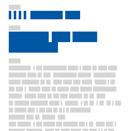
████
▌▌▌▌ ██████▌███
████
██████▌███ ████
████████
████
███████▌ ▌██ ████████ ███▌▌███ █▌███ ███
██████ ███ █▌██▌ ████████ ████▌ ███████▌
████ ██████ █▌█▌ ███ ███ ██▌███▌ ████ ▌█▌
██ ██▌▌ ████ ███ █▌████ ███ ████ ████████
████▌ ████ ███ █▌██ ██▌████▌█▌█▌ ███
█▌█████ ██████ ███▌▌ ████▌ ▌█▌█▌ ▌█▌ █▌▌██
█▌████ ██▌▌██ ██ █▌█ ▌█ ███████
█████▌██▌█▌ ████▌ ██▌
██▌████▌ ▌██ ████ ██ █████ ██ ▌█▌ ███ ██▌▌