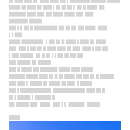
█▌███ ██▌█▌ ███ ███ ██ ▌███████ █████ ████▌
████ █▌███ █▌███ ▌█▌█▌█▌▌ █▌█ ███▌██
██████ ███ ██▌██ ███▌███▌██▌███
██████▌████▌
██▌▌▌ █▌█ ████████ ██ █▌█▌ ██ ███▌ ███
▌▌██▌
████ ███████▌ ▌██ █▌█ ███▌▌███ █▌███▌
██▌ ██▌▌██ █▌█ ███ ███ █▌██▌ ███ ▌██ ██
▌██▌████▌ █▌█ █▌▌▌██ █▌██ ██
██▌████▌█▌████▌
██▌█ ███▌██ ██████ ████ ███ ████
█████▌████ ███ █▌█ █▌███▌██ ██ █▌█ █████
██▌██▌▌ ████ █▌████ █▌██▌ ▌████
██▌▌██████████▌ ███████████ ███ █▌█
█▌▌████▌▌█████▌█
██ ████▌██▌ ███▌ ██▌▌▌ █████▌ ████▌
████