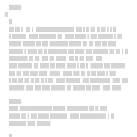
████
█
█
█▌█▌▌ █▌▌ ████████████▌██ ▌█ █▌█ █▌▌▌█
▌████▌ ███ █████▌█▌ ███ ███▌▌██ █████ ▌█▌
████ ████ █▌██ ██████ ████ █▌█▌██ █▌██▌
████▌▌███ █▌█ ██████ ██ ███ ██ █████ █▌█▌▌█
██████ █▌█▌ ██ █▌███▌ █▌█ █▌██▌ ██
██▌████▌█▌███ █▌███ ███ ▌█▌▌ ████ ██ ████▌
██ █▌██ ██▌██▌ ███▌ ███ ██ █▌█ █▌██▌▌██
▌█▌█▌█▌█ █▌█ ▌█▌ ███ ████▌ ██ ██████▌ ██▌██
█████ ██▌██ ██▌████▌█▌████ █▌██▌ ██▌███
████
███ ██████████▌████ ███████ █▌█ ██▌
███▌█▌▌██
███▌█████▌ ███ ████████▌▌█
█████▌██▌████▌
█