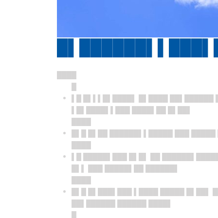
█▌██████▌▌███▌
████
█
▌█ █▌▌▌█▌████▌ █▌████ ██▌██████ 
▌█▌████▌▌███ ████▌██ █▌██▌
████
█▌█ █▌██ ██████▌▌█████ ███ █████
████
▌█ █████▌███ █▌█▌ ██ ██████▌████
█▌▌ ███ █████▌██ ██████▌
████
█▌█ █▌███▌███ ▌████ █████ █▌██▌ 
██▌██████ ██████ ████▌
█