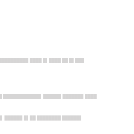
██████████ ████ █▌████ ██ █▌███
█ ████████████▌ ██████ ███████ ████
▌ ██████ █▌██ ████████ ██████▌