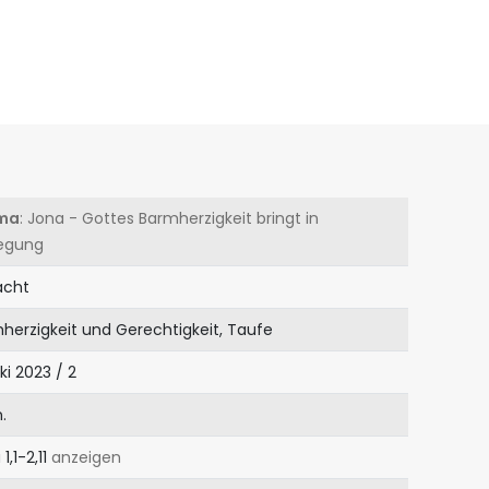
ma
: Jona - Gottes Barmherzigkeit bringt in
egung
acht
herzigkeit und Gerechtigkeit, Taufe
iki 2023 / 2
.
1,1-2,11
anzeigen