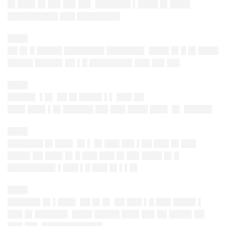
█▌███▌█▌██▌██▌██▌ ███████ ▌████ █▌████
██████████ ███ ████████▌
████
██ █▌█ █████ ████████ ███████▌ ████ █▌█ █▌████
█████ █████▌██ ▌█ ████████▌███ ██▌██▌
████
█████▌ ▌█▌ ██ █▌████▌▌▌ ███ ██
███▌███▌▌█▌██████ ██▌███ ████ ███▌ █▌ █████▌
████
███████ █▌███▌ █▌▌ █▌███ ██▌▌██ ███ █▌███
████▌██ ███▌█▌█ ███ ███ █▌██▌████ █▌█
█████████▌▌███ ▌█ ███ █▌▌▌█▌
████
██████▌█▌▌███▌ ██ █▌█▌ ██ ███ ▌█ ███ ████▌▌
███ █▌██████▌ ████ █████ ███▌██▌██ ████▌██