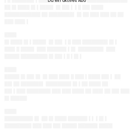
▌█ ███████▌▌███████▌█ █▌▌▌ ██ █████████████▌
██ █▌████ █▌▌████▌ █▌██▌▌ ▌█ ██▌████
████████████ ██ ████████▌ █▌██ ███ ███ ██ ██
███ ███▌▌
████
█▌████ █▌▌████▌ █▌██▌ ▌█ ███ ████████▌█▌▌
███▌█ ████▌ ███ ██████▌▌█▌ ████████▌ ███
█████ █████████ █▌██▌▌█ ▌█▌▌
████
█████ █▌██▌█▌ █▌███ ███▌█ ███ ▌████ ██▌▌ ██
██▌██ ███████▌ ████████▌█▌▌██ ████ ██
██▌▌███ ████████ ███ ███ ████ ██ ███▌██ ██▌███
█▌█████▌
████
█████████▌█▌ ██ █▌████ ██████▌▌▌ ▌█▌▌
█████████ ███ ███ ██▌█████ ██████▌████▌