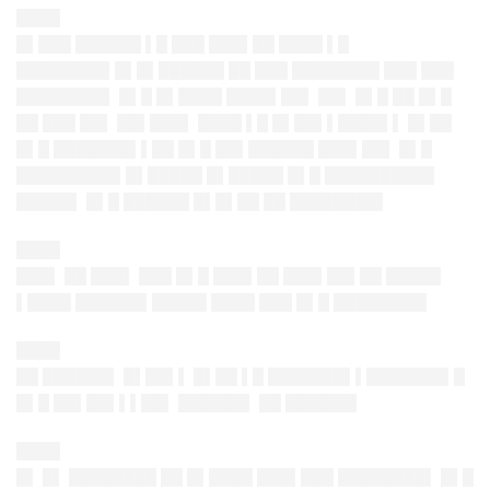
████
█▌███ ██████ ▌█ ███ ███▌██ ████ ▌█
████████▌█▌█▌██████ ██ ███ ████████ ███ ███
████████▌ █▌█ █▌████ ████▌██▌ ██▌ █▌█ ██ █▌█
██ ███ ██▌ ██▌███▌ ████ ▌█ █▌██▌▌████▌▌ █▌██
█▌█ ███████▌▌██ █▌█ ██▌██████ ███▌██▌ █▌█
█████████▌█▌█████ █▌█████ █▌█ ██████████
█████▌ █▌█ ██████ █▌█▌██ ██ ████████▌
████
███▌ ██ ███▌ ███ █▌█ ███▌██ ███▌██▌██ █████
▌████ ██████▌█████ ████ ███ █▌█ ████████▌
████
██ ██████▌ █▌██▌▌ █▌██ ▌█ ███████▌▌███████▌█
█▌█ ██▌██▌▌▌██▌ ██████▌ ██ ██████▌
████
█▌ █▌ ████████ ██ █▌████ ███▌███ ████████▌ █▌█