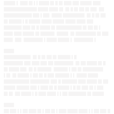
████▌▌ ███ █▌▌▌████ █▌█ █▌███ ██▌████▌███
█████████████ ████ ███▌█▌ █▌█ █▌██ █▌██▌ ██
███████████ ██▌▌██▌ ████ ████████▌ █▌█ █▌██
█▌█████ ▌█ ████▌████ ████▌████ ███▌██▌
███████ ███ █▌█ ████ █▌██████████ █▌██ █▌▌
███▌███ ████▌█▌█████▌ ████▌ █▌████████ █▌██▌
███▌ ██▌ ███████▌▌████ ████▌▌ ███████▌▌
████
██████████▌ █▌█ █▌██ █▌█████ ▌█
███████▌██▌███ ██▌██ ███████▌ █▌██ ████ █▌█
█▌████ ██▌ █▌█ █████▌ █████▌▌██ █▌████████
▌█▌ █▌████▌▌██ █▌█ ██▌█████▌▌▌ ████ ████
██████████ ███████▌██▌█ ██████ ███ ████ █▌██
████▌█████ ██▌▌███ █▌█ ████▌▌█ █▌██▌█▌▌██▌
█▌█▌ ██ ████ ▌█ ███ ███▌▌▌██ ███████ █▌████▌
████
██ ██▌▌▌██ ███ █▌▌██ █▌▌███ ████ ███▌▌▌██ ██▌█