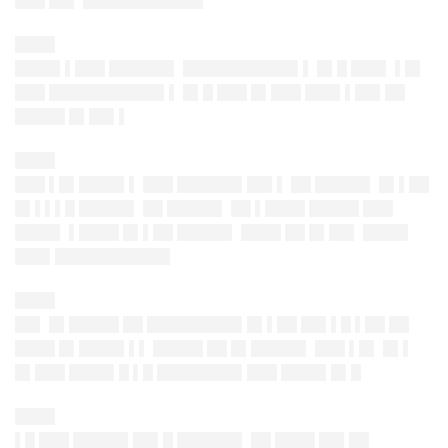
███ ██▌ ████████████
████
████▌▌███ ██████▌ ███████████▌▌ █▌█ ███▌ ▌█▌
███ ███████████▌▌ █▌█ ███ █▌███ ███▌▌██▌██
█████ █▌██▌▌
████
███ ▌█▌████▌▌ ███ ██████▌██▌▌ ██ █████▌ █▌▌██
█▌▌▌▌█ █████▌ ██ █████▌ ██ ▌████ █████ ███
████▌ ▌████ █▌▌██ █████▌ ████ ██ █▌██▌ ████▌
███▌███████████▌
████
██▌ █▌█████ ██ █████████▌█▌▌██ ██▌▌█ ▌██ ██
████ █▌████▌▌▌ █████ ██ █▌█████▌ ███ ▌█▌ █▌▌
█▌███ ████▌█ ▌█ ████████▌███ ████▌█▌█
████
▌█ ███ █████▌██▌█ ██████▌ ██ ████ ██▌██