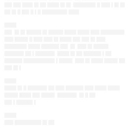
██▌██▌███▌█▌██ ████ █▌█▌ ███████▌█ ███ ▌█▌█▌
██ █▌█ ██▌█ ▌█ ████████▌███▌
████
██▌ █▌█▌█████ █▌█████ ████ ████ ███ ████████
███ ████▌█ ███ ███ █▌████ ██▌██▌█▌███
███████▌████ ██████ ██▌ █▌ ███ █▌█████
██████▌██ ▌██████▌ ████ █▌██ ██████ ▌██
██████ ██████████▌▌████▌ ███ █▌████ ████▌██
██▌█▌▌
████
████ █▌█ ██████▌██ ███ ██████ ███ ████ ████
████▌████ ██▌████▌ ██████▌ █▌█ ██
██▌▌█████▌▌
████
███ █████████ █▌██