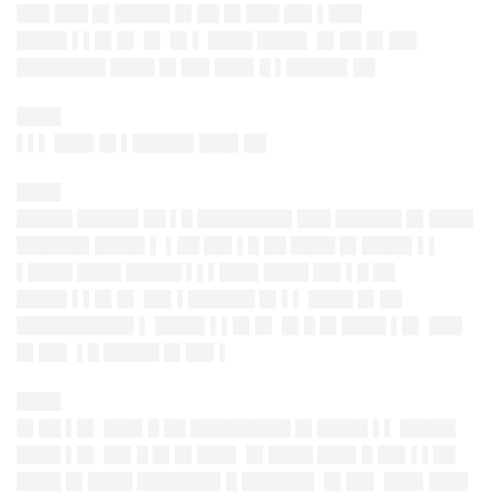
███ ███ █▌█████ █▌██ █▌███ ██▌▌███
████▌▌▌█▌█▌ █▌ █▌▌ ████ ████▌ █▌██ █▌██▌
████████ ████ █▌██▌███▌█ ▌█████▌██
████
▌▌▌ ███▌█▌▌█████▌███▌██
████
█████ █████▌██ ▌█ ████████▌███ ██████ █▌████
██████▌████▌▌ ▌██ ██▌▌█ ██ ████ █▌████▌▌▌
▌████ ████ █████ ▌▌▌███▌████ ██▌▌█ ██
████▌▌▌█▌█▌ ██▌▌██████ █▌▌▌ ████ █▌██
██████████▌▌ ████▌▌▌█▌█▌ █▌█ █▌████ ▌█▌ ███
█▌██▌ ▌█ █████ █▌██▌▌
████
█▌██ ▌█▌ ███▌█ ██ █████████ █▌████▌▌▌ █████
████ ▌█▌ ██▌█ █▌█▌███▌ █▌████ ███▌█ ██▌▌▌██
████ █▌████ ███████▌█ ██████▌ █▌██▌ ███▌███▌