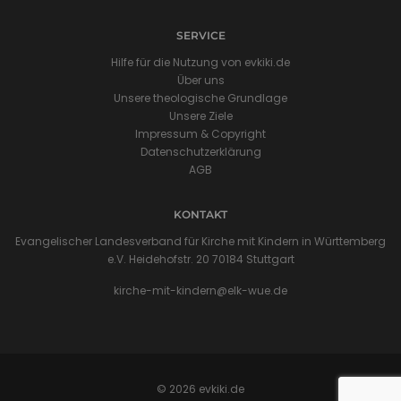
SERVICE
Hilfe für die Nutzung von evkiki.de
Über uns
Unsere theologische Grundlage
Unsere Ziele
Impressum & Copyright
Datenschutzerklärung
AGB
KONTAKT
Evangelischer Landesverband für Kirche mit Kindern in Württemberg
e.V. Heidehofstr. 20 70184 Stuttgart
kirche-mit-kindern@elk-wue.de
© 2026 evkiki.de