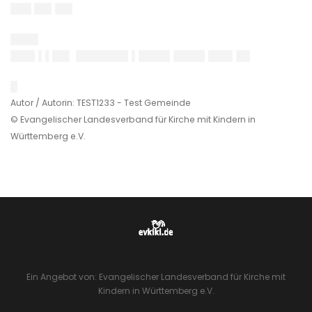
███ ██▌██▌
████
███▌▌▌██▌ ███████▌▌████▌████▌███▌██
█
Autor / Autorin: TEST1233 - Test Gemeinde
© Evangelischer Landesverband für Kirche mit Kindern in
Württemberg e.V.
Ein Angebot von: Evangelischer Landesverband für Kirche mit
Kindern in Württemberg e.V.