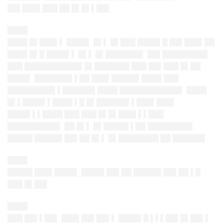
██▌███▌███ ██ █▌█▌▌██▌
████
████ █▌███▌▌ ████▌ █▌▌ █▌███ ████▌█ ██▌███▌██
████ █▌█ ████▌▌ █▌▌ █▌███████▌ ██▌█████████
███ ███████████▌█▌███████ ███ ██▌███ █▌██
████▌ ███████▌▌██ ███▌█████▌████ ███
█████████▌▌██████▌████ ████████████▌ ████
█▌▌████▌▌████ ▌█ █▌██████▌▌███▌███▌
████▌▌▌████ ███ ███ █▌█▌███▌▌▌███
██████████▌ ██ █▌▌ █▌█████ ▌██ █████████
█████ █████▌██▌██ █▌▌ █▌████████ ██ ██████▌
████
█████ ███▌████▌ ████▌██▌██ █████▌██▌██ ▌█
███ █▌██▌
████
███ ██▌▌██▌ ███▌██▌██▌▌ ████▌█ ▌▌▌██▌█▌██▌▌