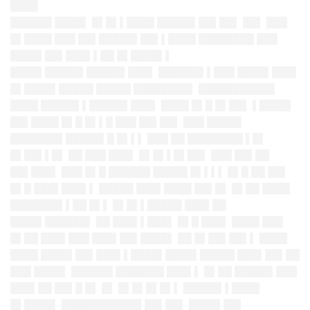
████
██████ ████▌ █▌█▌▌████ █████▌██▌██▌ ██▌ ███
█▌████ ███ ██▌█████▌██▌▌████ ████████ ███
████▌██▌███▌▌██ █▌████▌▌
████▌█████▌█████▌███▌ ██████▌▌███ ████▌███▌
█▌████▌█████ █████ ████████▌ ███████████
████ █████▌▌█████▌███▌ ████ █▌█ █▌██▌ ▌████▌
██▌████ █▌█ █▌▌█ ███ ██▌██▌ ███ █████
███████▌█████▌█ █▌▌▌ ███ ██ ████████ ▌█▌
█▌██▌▌█▌ ██ ███ ███▌ █▌█▌▌█▌██▌ ███ ██▌██
██▌███▌ ███ █▌█ ██████ █████ █▌▌▌▌ █▌█ ██ ██▌
█▌█ ███▌███▌▌ █████ ███▌████ ██▌█▌ █▌██ ████
███████▌▌██ █▌▌ █▌█▌▌█████ ███▌██
████▌██████▌ ██ ███▌▌███▌ █▌█ ███▌ ████ ███
█▌██ ███▌███ ███▌██▌████▌ ██ █▌██▌██▌▌ ████
████ ████▌██▌███▌▌████▌████▌█████ ███▌██▌██
███ ████▌ ██████ ███████ ███▌▌ █▌██ █████▌███
███▌██ ██▌█ █▌ █▌ █▌█▌█▌█▌▌ █████▌▌████
█▌████▌ ███████████▌██▌██▌ ████▌██▌