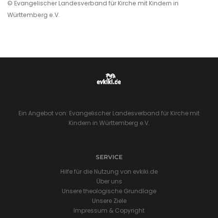
© Evangelischer Landesverband für Kirche mit Kindern in
Württemberg e.V.
Ein Angebot von: Evangelischer Landesverband für Kirche mit
Kindern in Württemberg e.V.
SERVICE
Hilfe für die Nutzung von evkiki.de
Über uns
Unsere theologische Grundlage
Unsere Ziele
Impressum & Copyright