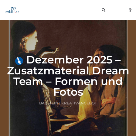
toggle
navigation
Dezember 2025 –
Zusatzmaterial Dream
Team – Formen und
Fotos
BAUSTEIN | KREATIVANGEBOT