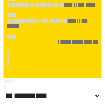
█▌█▌█████▌█▌█▌███ █▌██▌██
███▌▌▌██▌ ████
████
█▌▌████▌████▌▌ ███ ██▌██▌██
███▌▌▌██▌
█████
████
▌████▌████▌███▌██
█
█
█
████
█
██▌ ████████ ████