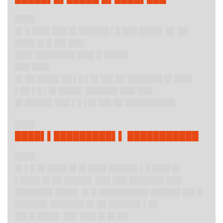
████
█▌█ ███▌███ █▌██████ ▌█ ███ ████▌ █▌ ██
████ █▌█ ██▌███
███▌███
█████ ███▌█ █████
███ ███▌
█▌██ ████▌██ ▌█ ▌█▌██▌██ ███████ █▌███▌
▌██ ▌█ ▌█▌████▌ ██████▌███ ███
█▌█████▌███ ▌█ ▌█▌██▌██ ██████████
████
████▌▌█████████▌▌ ███████████
████
█▌▌█ █▌████ █▌█▌███▌██████ ▌█ ███▌█▌
▌████ █▌██ █████▌ ███ ███ ███████ ███
███████▌████▌ █▌█ ██████████ ██████ ██▌█
██████▌███████ █▌██ ██████▌▌██
██▌█ ████▌ ██▌ ███ █▌█▌██