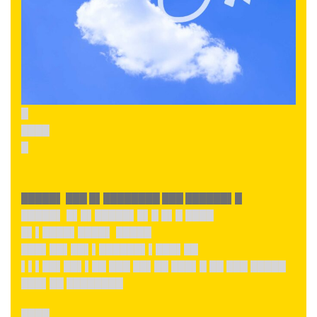
█
████
█
█████▌ ███ █▌████████ ███ ██████▌█
█████▌ █▌█▌█████▌█▌█ █▌█ ████
█▌▌████▌████▌ █████
███▌██▌██▌▌██████▌▌███▌██
▌▌▌██▌██▌▌██ ███ ██▌██ ███▌█ ██ ███ █████
███▌██ ████████
████