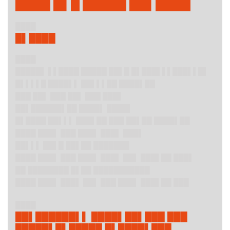
████ █▌█ █████ ██▌████
████
█▌████
████
█████▌ ▌▌████ █████ ██▌█ █▌███▌▌▌███▌▌█▌
█▌▌▌▌█ ████▌▌ ██▌▌▌██ ████▌██
███ ██▌ ███ ██▌ ███ ███▌
██▌██████▌██ ████▌ ████▌
█▌████ ██▌▌▌ ███▌██ ███ ██▌██ ████▌██
████ ███▌ ███ ███▌ ███▌ ███▌
██▌▌▌ ██▌█ ██▌██ ███████
████ ███▌ ███ ███▌ ███▌ ██▌ ███▌██ ███▌
██ ████████ █▌██ ███████████
████ ███▌ ███▌ ██▌ ███ ███▌ ███▌██ ███
████
██▌██████▌▌ ████▌██▌███ ███
█████▌█▌█████ █▌████▌███