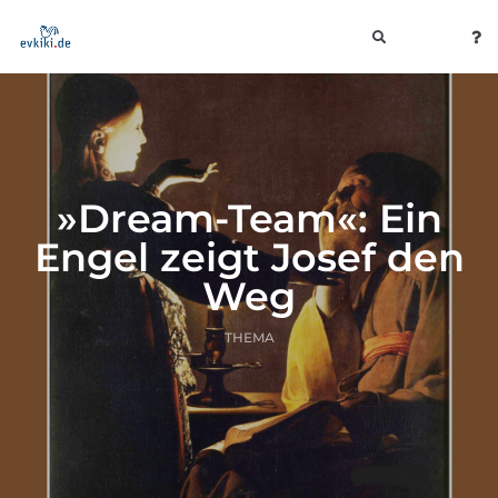
toggle
navigation
»Dream-Team«: Ein
Engel zeigt Josef den
Weg
THEMA