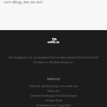
vom Alltag, den sie sich
Ein Angebot von: Evangelischer Landesverband für Kirche mit
Kindern in Württemberg e.V.
SERVICE
Hilfe für die Nutzung von evkiki.de
Über uns
Unsere theologische Grundlage
Unsere Ziele
Impressum & Copyright