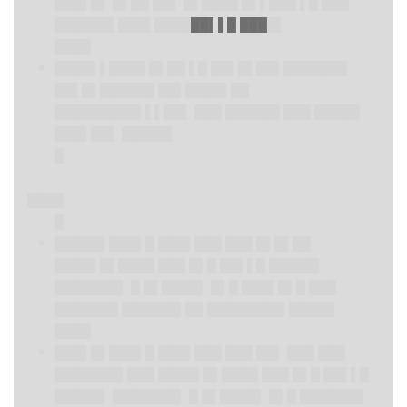
███▌█▌ █▌██ ██▌ █▌████ █▌▌███ ▌█ ███
██████▌███▌████
██▌▌█ ███
█▌
████
████▌▌
████ █▌██ ▌█ ██▌█▌██▌███████
██▌█▌██████ ██▌████▌██
█████████▌▌▌██▌ ███ ██████ ███ █████
███▌██▌ █████▌
█
████
█
█████▌
███▌█ ███▌███ ███ █▌█▌██
████▌█▌████ ███ █▌█ ██▌▌█ █████▌
███████▌ █ █▌████▌ █▌█ ███▌█▌█ ███
███████ ██████▌██ ████████▌█████
████
███▌█▌██
█▌█ ███▌███ ███ ██▌ ███ ███
███████▌███ ████▌█▌████ ███ █▌█ ██▌▌█
█████▌ ███████▌ █ █▌████▌ █▌█ ███████