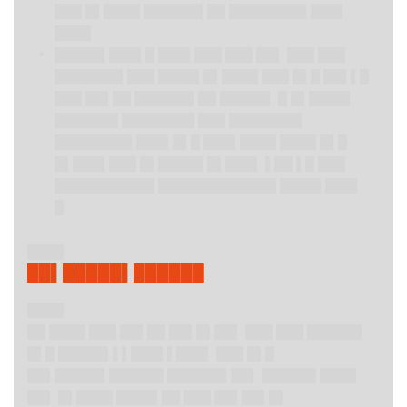
███ █▌████ ██████▌██ ████████▌███▌
████
█████▌
███▌█ ███▌███ ███ ██▌ ███ ███
███████▌███ ████▌█▌████ ███ █▌█ ██▌▌█
███ ██▌██ ██████▌██ █████▌ █ █▌████▌
███████ ████████ ███ ████████
████████▌███▌█▌█ ███▌████ ████ █▌█
█▌███▌███ █▌█████ █▌███▌ ▌██ ▌█ ███
███████████ █████████████ ████▌███▌
█
████
██▌█████▌██████
████
██ ████ ███ ██▌██ ██▌█▌██▌ ███ ███ ██████
█▌█ █████▌▌▌███▌▌███▌ ███ █▌█
██▌█████▌██████ ██████▌██▌ ██████ ████
██▌ █▌████ ████▌██ ███ ██▌██▌█▌