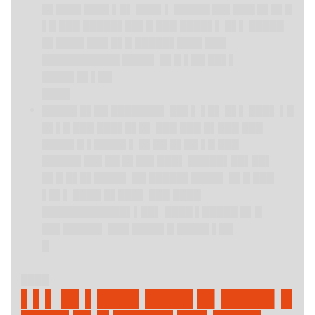
█▌███▌███▌▌█▌ ███▌▌ █████ ██▌███ █▌█▌█
▌█ ███ █████▌██▌█ ███ ████▌▌ █▌▌ █████
█▌████ ███ █▌█ █████▌███▌███
███████████ ████▌ █▌█ ▌██ ██▌▌
████▌█▌▌██
████
█████ █▌██ ███████▌ ██▌▌ ▌█▌ █▌▌ ███▌ ▌█
█▌▌█ ███ ███▌█▌█▌ ███ ███ █▌███ ███
████▌█ ▌████▌▌ █▌██ █▌██ ▌█ ███
█████▌██▌██ █▌██▌███▌ █████▌██▌██▌
█▌█ █▌█▌████▌ ██ █████▌████▌ █▌█ ███
▌█▌▌ ████ █▌███▌ ███ ████
████████████▌▌██▌ ████ ▌█████ █▌█
██▌█████▌ ███ ████▌█ ████▌▌██
█
████
▌▌▌ █▌▌███▌████ █▌████▌█