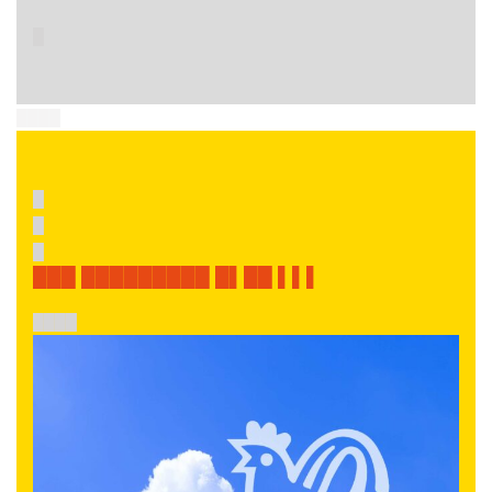
█
████
█
█
█
███ █████████ █▌██ ▌▌▌
████