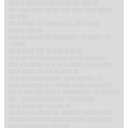
██ █▌█ ███ ████▌██ ███ ██ ██▌███▌██
██▌▌ ███ ████▌██ ██▌███▌████ ████ █████
██▌████
██▌█ ████▌ ██▌ █████ █▌█▌ ██ █▌██ ██
█████▌███▌██
███▌██ ██████ ██ ████████▌▌██ ████▌▌██
▌█████
██▌█ ████▌ ██▌ █▌█▌██ █▌█▌██
██ █▌██ ██ ████████ ███ █▌▌██ ███████▌
███▌██ ██████ █▌█▌██ ██ ████▌▌██ ▌█████
██▌█ ████▌ ██▌ ██▌██ █▌█▌██
██ █▌██ ███████████▌ ████ ██ ███▌▌█▌▌
███▌██ ██████ █▌▌ █████▌█████ ████ ████
███ █▌███ ███▌███ ▌█ ███████ ██▌▌██ ███ ███
██▌▌ █████▌█ ███████▌▌██ ███████
██▌█ ████▌ ██▌ ▌█ █▌█▌██
██ █▌██ ██ ▌████▌██▌ ████ ██ ▌████▌█ █▌█▌▌
█████▌█ ████ ███ ████▌█ ████▌▌██ ▌█████
████▌██
███████ ██▌▌███