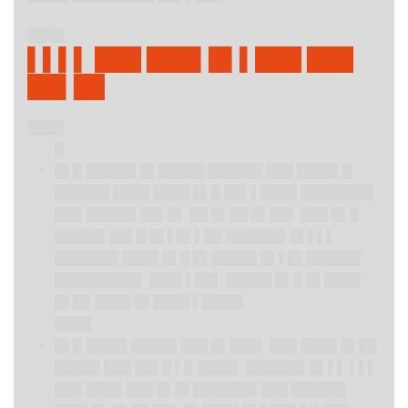
████
▌▌▌▌ ███ ███▌█▌▌███ ███
██▌██
████
█
█▌█ █████▌█▌█████ ██████ ███ ████▌█
██████ ████ ████ █▌█ ██▌▌████ ████████
███ █████▌██▌█▌ ██ █▌██ █▌██▌ ███ █▌█
█████▌██▌█ █▌▌█▌▌██ ██████▌█▌▌▌▌
███████ ████ █▌█ █▌█████ █▌▌█▌██████
█████████▌ ███▌▌██▌ █████ █▌█ █▌████
█▌██ ████ █▌████ ▌████▌
████
█▌█ ████▌█████ ███ █▌███▌ ███ ████ █▌██
█████ ███ ██▌█ ▌█ ████▌ ██████▌█▌▌▌ ▌▌▌
███ ████ ███ █▌█▌███████ ███ ██████