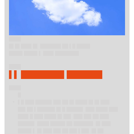
████
█▌█▌███▌█▌ ███████ ██ ▌█ ████▌
████▌████▌▌ ███▌████████
████
▌▌ ████████▌███████
████
█
▌█ ███ █████▌██▌██ █▌████ █▌█▌███
██▌██ ▌██████ █▌█ █████▌ ███ ████ ███
███▌█ ███ ████ █▌██▌ ███ ██▌██ ███
█████▌ ████ █████ ██ ██████▌ █▌███
████▌▌ █▌███ ██▌██ ██▌▌██▌ █▌██