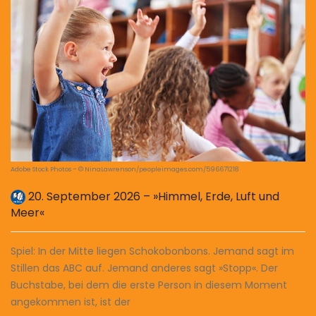
Adobe Stock Photos – © NinaLawrenson/peopleimages.com/596671218
20. September 2026 – »Himmel, Erde, Luft und
Meer«
Spiel: In der Mitte liegen Schokobonbons. Jemand sagt im
Stillen das ABC auf. Jemand anderes sagt »Stopp«. Der
Buchstabe, bei dem die erste Person in diesem Moment
angekommen ist, ist der