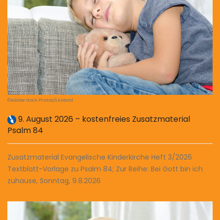
©Adobe Stock Photos/S.Kobold
9. August 2026 – kostenfreies Zusatzmaterial
Psalm 84
Zusatzmaterial Evangelische Kinderkirche Heft 3/2026
Textblatt-Vorlage zu Psalm 84; Zur Reihe: Bei Gott bin ich
zuhause, Sonntag, 9.8.2026