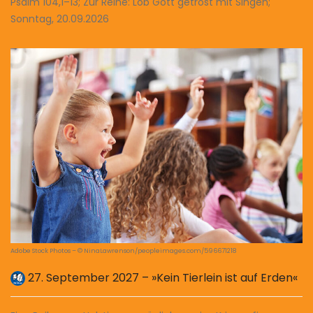
Psalm 104,1–13; Zur Reihe: Lob Gott getrost mit Singen;
Sonntag, 20.09.2026
Adobe Stock Photos – © NinaLawrenson/peopleimages.com/596671218
27. September 2027 – »Kein Tierlein ist auf Erden«