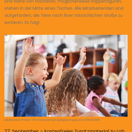
Eine Reihe von Holztieren, möglicherweise Krippenfiguren,
stehen in der Mitte eines Tisches. Alle Mitarbeitenden sind
aufgefordert, die Tiere nach ihrer tatsächlichen Größe zu
sortieren. Es folgt
Adobe Stock Photos – © NinaLawrenson/peopleimages.com/596671218
27. September – kostenfreies Zusatzmaterial zu Lob