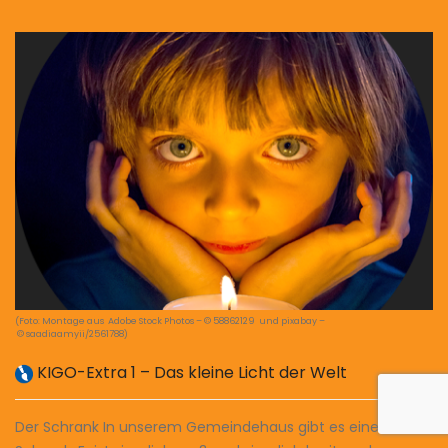
(Foto: Montage aus Adobe Stock Photos – © 58862129 und pixabay –
© saadiaamyii/2561788)
KIGO-Extra 1 – Das kleine Licht der Welt
Der Schrank In unserem Gemeindehaus gibt es einen