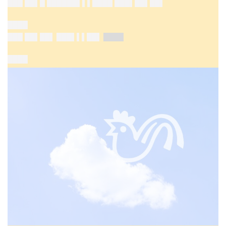
███ ██▌█ ██████▌▌▌████ ███▌██▌██▌
████
███ ██▌██▌
███▌▌▌██▌
████
████