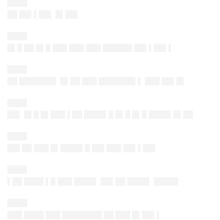
████
██ ██▌▌██▌ █▌██▌
████
█▌█ ██ █▌█ ███ ███ ███ ██████ ██▌▌██▌▌
████
██ ███████▌ █▌██ ███ ███████▌▌ ███ ██▌█▌
████
██▌ █▌█ █▌███ ▌██ ████▌█ █▌█ █▌█ ████▌█▌██
████
██▌██ ███ █▌████▌█ ██▌███ ██▌▌██▌
████
▌██ ████ ▌█ ███ ████▌ ██▌██ ████▌ █████
████
███ ████ ███ ████████ ██ ███ █▌██▌▌