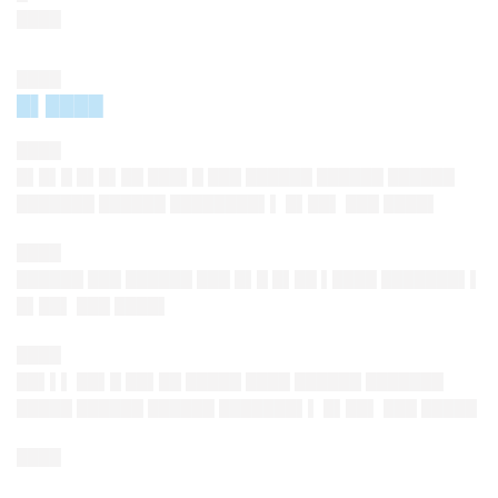
████
████
█▌████
████
█▌█▌█ █▌█▌██ ███▌█ █
██ ██████ ██████ ██████
███████ ██████ ████████▌▌ █▌██▌ ███ ███
█▌
████
██████ ███ ██████ █
██ █▌█ █▌██ ▌████ ███████▌▌
█▌██▌ ███ ███
█▌
████
██▌▌▌ ██▌█ ██▌██ █████ █
███ ██████ ███████
█████ ██████ ██████ ███████▌▌ █▌██▌ ███ ████
█
████