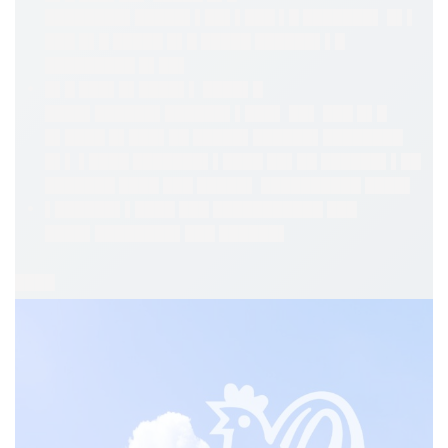
████████▌█████▌▌██▌▌███ ▌█ ███████▌ █▌▌
███ █▌█ █████ █▌█ █████ ██████▌▌█
█████████ █▌██▌
█▌█ ███▌█▌████▌▌ ████▌█
████▌██████▌██████▌▌███▌ ██▌ ███ █▌█
█▌████ █▌███▌██ █████▌██████▌████████
█▌▌ ▌████ ███████▌▌████ ██▌██ ██████▌▌██
███████ ████ ███ █████▌ ██████████ ████▌
▌██████▌▌████ ███ ███████████ ███
████▌████████▌███ ██████▌
████