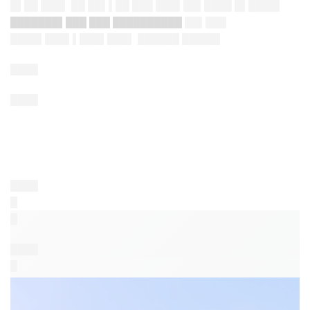
█▌██ ███▌ ██ ██▌▌██ ███ ███▌██▌████ █▌████▌
███████▌███ ███ ██████████
██▌███
████▌███▌▌███▌███▌ ██████ █████▌
████
████
████
█
█
████
█