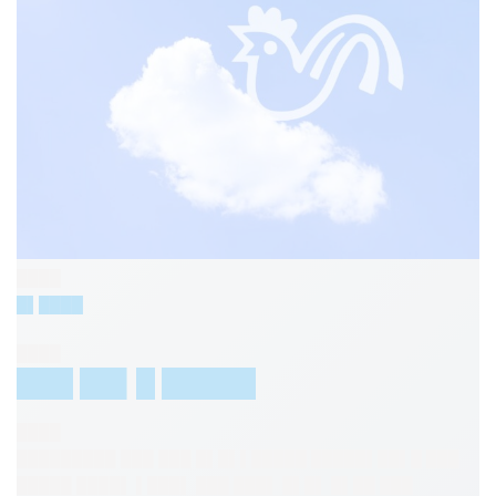
████
█▌████
████
███ ██▌█ █████
████
█████████ ███ ███ █▌█▌▌█████ █████▌██▌█ ███
█████ ████▌ ▌███▌ ███ ███▌ █▌█▌ █▌██ ███