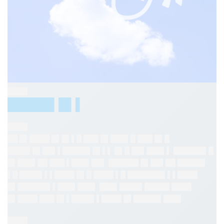
████
█████▌█▌▌
████
██ █▌████ █▌█▌▌█ ███ █▌███▌█ ███ █▌█
████▌█▌██▌▌█████▌█▌▌
▌ █▌█ ██▌███▌▌ ██████▌█
█▌███▌██ ███ ▌███▌██▌ ██████ █▌██▌██ █████▌
▌█ ████▌▌▌████ █▌█ ████ ▌█ ███████▌▌▌████
█▌██████▌▌███▌███▌ ███▌████▌█████ ████
█▌████ ███ █▌▌████▌▌████ █▌█████▌███▌
████