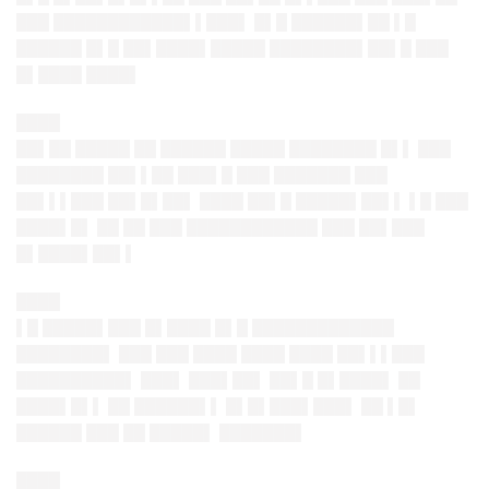
███ ████████████▌▌███▌ █▌█ ██████▌██ ▌█
██████ █▌█ ██▌████▌█████ ████████▌██▌█ ███
█▌████ ████▌
████
██▌██ █████ ██ ██████ █████ ████████ █▌▌ ███
████████ ██▌▌██ ███▌█ ███ ███████ ███
██▌▌▌███ ██▌█▌██▌ ████ ██▌█ █████▌██▌▌ ▌█ ███
████▌█▌ ██ ██ ███ ████████████ ███ ██▌███
█▌████▌██▌▌
████
▌█ █████▌███ █▌████ █▌█ █████████████
████████▌ ███ ███ ████ ████ ████ ██▌▌▌███
██████████▌ ███▌ ███▌██▌ ██▌█ █▌████▌ ██
████▌█▌▌ ██ ██████▌▌ █▌█▌███▌███▌ ██ ▌█▌
██████ ███ ██ █████▌ ███████▌
████