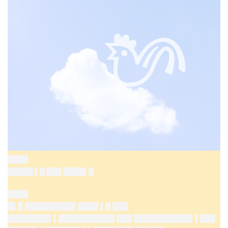
████
█████ ▌█ ███ ████▌█
████
█▌█ ██████████ ████ ▌█ ███
████████▌▌███████████ ███ ███████████▌▌███