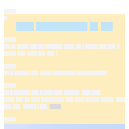
████
█
███ █████████ █▌██
████
██ █▌████ ██▌██ ██████ ███▌ █▌▌████▌██▌██▌█
████ ███ ███▌██▌██▌▌
████
█▌█ █████▌██▌█ ███ ████████ ███ ███████
████
█▌█ █████▌██▌█ ███ ███ █████▌ ███ ███
███▌██▌██ ███ ████████ ███ ███ █████ ████▌ ███
██▌██▌
███▌▌▌██▌
████
████