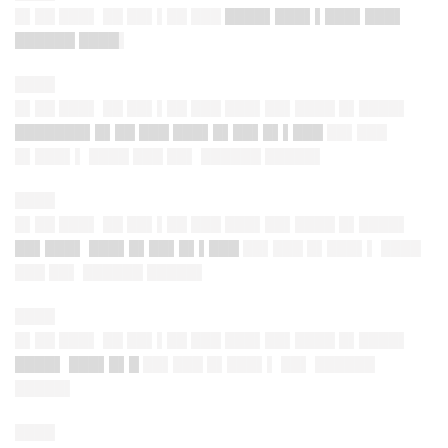
█▌██ ███▌ ██ ██▌▌██ ███
████▌███▌▌███▌███▌
██████ ████
▌
████
█▌██ ███▌ ██ ██▌▌██ ███ ███▌██▌████ █▌████▌
███████▌█▌██ ███ ███▌█▌██▌█▌▌███
██▌███
█▌███▌▌ ████ ███ ██▌ ██████ █████▌
████
█▌██ ███▌ ██ ██▌▌██ ███ ███▌██▌████ █▌████▌
██▌███▌ ███▌█▌██▌█▌▌███
██▌███ █▌███▌▌ ████
███ ██▌ ██████ █████▌
████
█▌██ ███▌ ██ ██▌▌██ ███ ███▌██▌████ █▌████▌
████▌ ███▌█▌█
██▌███ █▌███▌▌ ██▌ ██████
█████▌
████