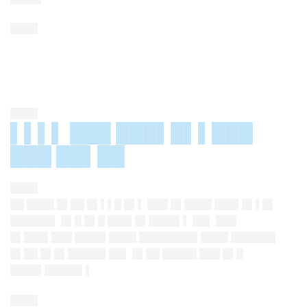
████
████
▌▌▌▌ ███ ███▌█▌▌███
███ ██▌██
████
██ ████ █▌██ █▌▌▌█ █▌▌ ███ █▌████ ███▌█▌▌█▌
██████▌ █▌█ █▌█ ███▌█▌████▌▌ ██▌ ███
█▌███▌███ ████▌████ ████████▌████ ██████▌
█▌██ █▌█▌█████▌██▌ █▌██ █████ ███ █▌█
████▌█████▌▌
████