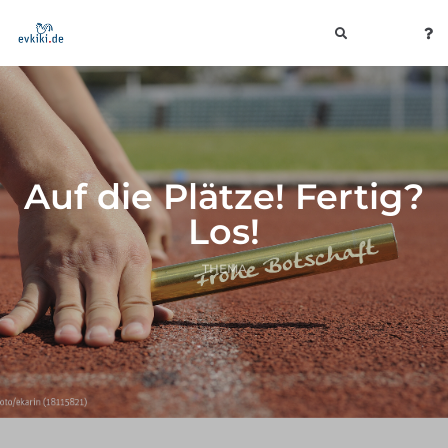
toggle
navigation
Auf die Plätze! Fertig?
Los!
THEMA