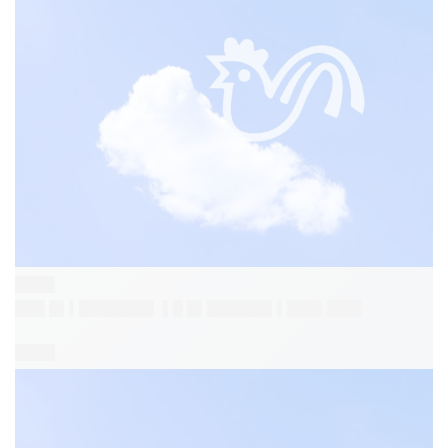
████
███ █▌▌███████▌ ▌█ █▌██████▌▌███▌███▌
████