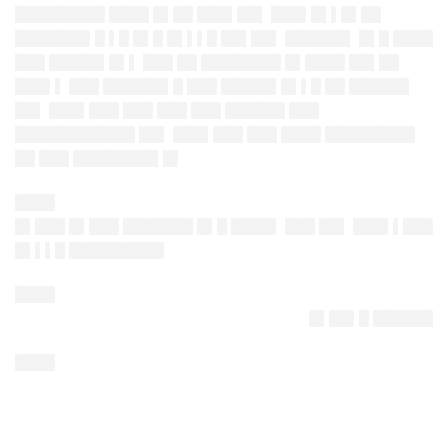
█████████ ████ █▌██ ███▌██▌ ███▌█▌▌█▌██
███████▌█ ▌█ █▌█ █▌▌▌█ ██▌██▌ ██████▌ █▌█ ████
███ █████▌█▌▌ ███ ██ ████████ █▌████ ██▌██
███▌▌ ███ ██████▌█ ███ █████▌█▌▌█ ██ ██████
██▌ ███▌███ ███ ███ ███ ██████ ███
████████████ ██▌ ███▌███ ███ ████ █████████
██ ███ ████████▌█▌
████
█▌███ █▌███ ███████ █▌█ ████▌ ███ ██▌ ███▌▌███
█▌▌▌█ █████████▌
████
█▌██▌█ ██████
████