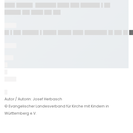
███▌█████▌ ███████ ████ ███ ██████▌▌██
█████▌██▌████ ██▌██▌
████
█▌▌██▌█████▌▌████▌████▌███▌███████▌█▌██▌█▌█
████
███
█
█
████
█
Autor / Autorin: Josef Herbasch
© Evangelischer Landesverband für Kirche mit Kindern in
Württemberg e.V.