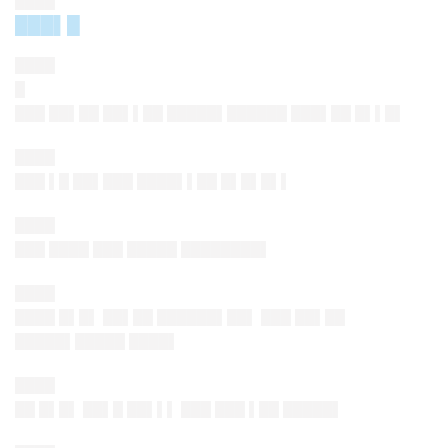
████
███▌█
████
█
███ ██▌██ ██▌▌██ █████▌██████ ███▌██ █▌▌█▌
████
███ ▌█ ██▌███ ████▌▌██ █▌█▌█▌▌
████
███ ████ ███ █████ ████████▌
████
████ █▌█▌ ██▌██ ██████▌██▌ ███ ██▌██
█████▌█████ ████▌
████
██ █▌█▌ ██▌█ ██▌▌▌ ███ ███ ▌██ █████▌