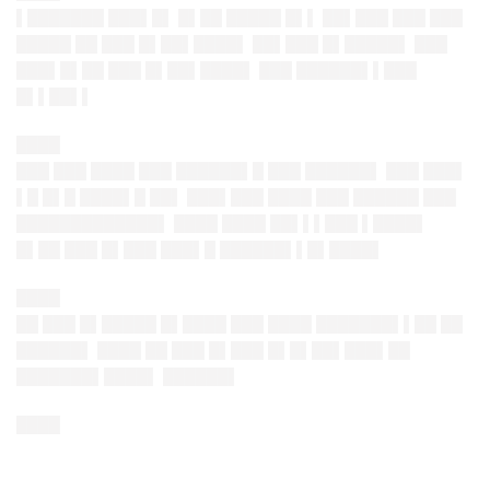
▌███████ ███▌█▌ █▌██ █████ █▌▌ ██▌███ ███ ███
█████ ██ ███ █▌██▌████▌ ██▌███ █▌█████▌ ███
███▌█▌██ ███ █▌██▌████▌ ███ ██████▌▌███
█▌▌██▌▌
████
███ ███ ████ ███ ██████▌█ ███ ██████▌ ███ ███▌
▌█ █▌█ ████▌█ ██▌ ███▌███ ████ ███ ██████ ███
█████████████▌ ████ ████ ██▌▌▌███ ▌████▌
█▌██ ███ █▌███ ███▌█ ██████▌▌█▌████▌
████
██ ███ █▌█████ █▌████ ███ ████ ███████▌▌██ ██
██████▌ ████ ██ ███ █▌███ █▌█▌██▌███▌██
███████▌████▌ ██████▌
████