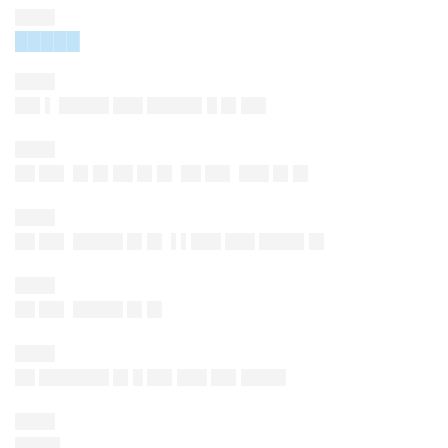
████
█████
████
██▌▌ █████ ███ █████▌█ █▌██▌
████
██ ██▌ █▌█▌██ █▌█▌ ██ ██▌ ███ █▌█▌
████
██ ██▌ █████ █▌█▌ ▌▌███ ███ ████▌█▌
████
██ ██▌ █████ █▌█▌
████
██ ███████ █▌█ ██▌███ ██▌████▌
████
████▌