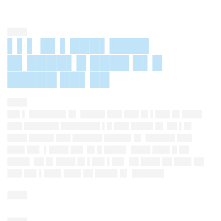
████
▌▌▌ █▌▌███▌████
█▌████▌█ ████ █▌█
█████ ██▌██
████
██▌▌ ███████▌█▌ █████ ███ ███ █▌▌███ █▌████
███ ███████ ████████ ▌█ ███ ████▌█▌ ██ ▌█▌
████ █████ ███ ██████ █████▌█▌ ██████ ███
███▌██▌ ▌████ ██▌ █▌█ ████▌ ████ ███▌█ ██
████▌ ██ █▌████ █▌▌██▌▌██▌ ██ ████ ██ ███▌██
███ ██▌▌███▌███▌██ ████▌█▌ ██████▌
████