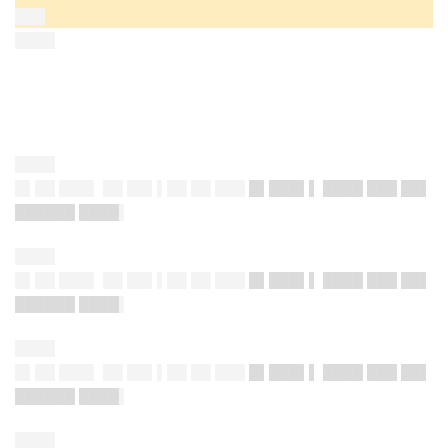
███
████
████
█▌██ ███▌ ██ ██▌▌██ ██ ███
█▌███▌▌ ████ ███ ██▌
██████ ████
▌
████
█▌██ ███▌ ██ ██▌▌██ ██ ███
█▌███▌▌ ████ ███ ██▌
██████ ████
▌
████
█▌██ ███▌ ██ ██▌▌██ ██ ███
█▌███▌▌ ████ ███ ██▌
██████ ████
▌
████