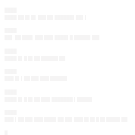
████
████ ██ █▌█▌ ██▌██ ██████▌██▌▌
████
██▌ ██ ███▌ ██▌███ ████▌█ █████▌██▌
████
████ █▌█ █▌██ █████▌██
████
███ █▌▌██ ██▌███ █████▌
████
████ █▌█ █▌██ ███ ███████ ▌█████
████
███ ▌██ ██▌███ ████ ██ ██▌███ █▌█▌█ █▌████▌██
█