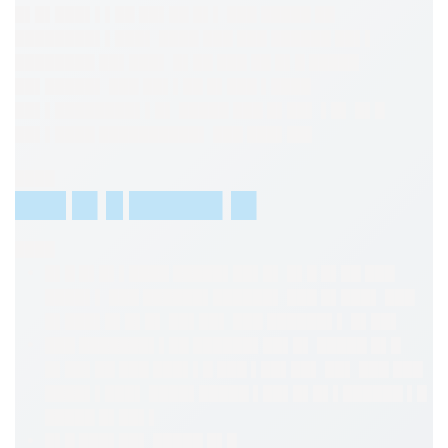
█▌█▌███▌▌▌██ ██▌██ █▌▌ ███ █████ ██
████████▌▌███▌ ████ ███ ███ ██████ ██▌▌
████████ ██▌███▌ █▌██ ███ ██ █▌█ █████
██▌█████▌ ███ ██▌▌██ █▌███ ▌████
██▌▌████████▌▌█▌ █████ ███ █▌██▌ ▌█▌ █▌█
██▌▌████ ██████████▌ ███ ███▌██▌
████
███ █▌█ █████▌█▌
████
█▌█ █▌█▌▌████ █████▌██▌█▌ █▌█ █▌██ ███
████▌▌ ███ ██████▌██████▌ ███ █▌███▌ ███
█▌███▌█▌█▌█▌ ██▌██▌ ███ ██████▌▌ █▌██▌
███ ███████▌▌██ ██████▌██▌█▌ █████ █▌█
█▌██▌██ ███ ███▌▌█ ███ ▌██▌██▌ ██▌ ███ ███
████▌▌███▌ ████▌█████ ▌██▌█▌█▌▌██████ ▌█
█████ █▌██▌▌
█▌█ ███▌██▌ █████ █▌█